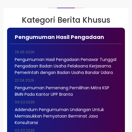
Kategori Berita Khusus
Pengumuman Hasil Pengadaan
29.05.2026
Pengumuman Hasil Pengadaan Penawar Tunggal
Pengadaan Badan Usaha Pelaksana Kerjasama
Pemerintah dengan Badan Usaha Bandar Udara
Baru di Kota Singkawang Prov Kalimantan Barat
22.04.2026
Pengumuman Pemenang Pemilihan Mitra KSP
BMN Pada Kantor UPP Branta
09.03.2026
Addendum Pengumuman Undangan Untuk
Memasukkan Pernyataan Berminat Jasa
Konsultansi
03.03.2026