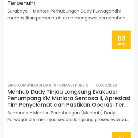
Terpenuhi
Surabaya – Menteri Perhubungan Dudy Purwagandhi
memastikan pemerintah akan mengawal pemenuhan
seluruh hak korban dan keluarga korban kebakaran KMP
Mutiara Sentosa II. Selain terus mendukung proses
03
pencarian dan evakuasi, Kementerian Perhubungan
Aug
memastikan seluruh penumpang dan keluarga
memperoleh layanan serta pendampingan yang
dibutuhkan.
BIRO KOMUNIKASI DAN INFORMASI PUBLIK
03.08.2026
Menhub Dudy Tinjau Langsung Evakuasi
Penumpang KM Mutiara Sentosa II, Apresiasi
Tim Penyelamat dan Pastikan Operasi Terus
Berjalan
Sumenep - Menteri Perhubungan (Menhub) Dudy
Purwagandhi meninjau secara langsung proses evakuasi
Penumpang KM Mutiara Sentosa II yang mengalami
kebakaran di perairan utara Kabupaten Sumenep, Jawa