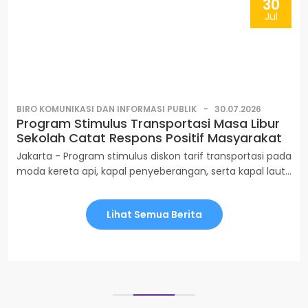
30
Timur, Minggu malam (2/8). Dari pelabuhan Kalianget,
Jul
Sumenep, Menhub Dudy memastikan proses evakuasi
berjalan lancar.
BIRO KOMUNIKASI DAN INFORMASI PUBLIK
30.07.2026
Program Stimulus Transportasi Masa Libur
Sekolah Catat Respons Positif Masyarakat
Jakarta - Program stimulus diskon tarif transportasi pada
moda kereta api, kapal penyeberangan, serta kapal laut
selama masa libur sekolah 2026 mencatat respons
positif dari masyarakat. Hal tersebut terlihat dari
Lihat Semua Berita
tingginya tingkat pemanfaatan pada berbagai moda. Plt.
Kepala Biro Komunikasi dan Informasi Publik Farida
Makhmudah mengatakan, respons tersebut
memperkuat komitmen Kementerian Perhubungan
dalam memberikan pelayanan transportasi yang aman,
nyaman, serta terjangkau bagi masyarakat.