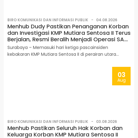
BIRO KOMUNIKASI DAN INFORMASI PUBLIK
04.08.2026
Menhub Dudy Pastikan Penanganan Korban
dan Investigasi KMP Mutiara Sentosa II Terus
Berjalan, Resmi Beralih Menjadi Operasi SAR
Rutin Kesiapsiagaan
Surabaya – Memasuki hari ketiga pascainsiden
kebakaran KMP Mutiara Sentosa II di perairan utara
Kabupaten Sumenep, Jawa Timur, sebanyak 62 korban
berhasil dievakuasi dari Masalembu ke Surabaya. Dengan
03
demikian, total 238 orang yang berada di atas kapal,
Aug
terdiri atas penumpang dan awak kapal, telah berhasil
dievakuasi.
BIRO KOMUNIKASI DAN INFORMASI PUBLIK
03.08.2026
Menhub Pastikan Seluruh Hak Korban dan
Keluarga Korban KMP Mutiara Sentosa II