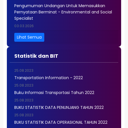
Pengumuman Undangan Untuk Memasukkan
Pernyataan Berminat - Environmental and Social
Specialist
03.03.2026
Pengumuman Undangan Untuk Memasukkan
Lihat Semua
Pernyataan Berminat - Senior Monitoring and
Evaluation Specialist
Statistik dan BIT
25.08.2023
Transportation Information - 2022
25.08.2023
Buku Informasi Transportasi Tahun 2022
25.08.2023
BUKU STATISTIK DATA PENUNJANG TAHUN 2022
25.08.2023
BUKU STATISTIK DATA OPERASIONAL TAHUN 2022