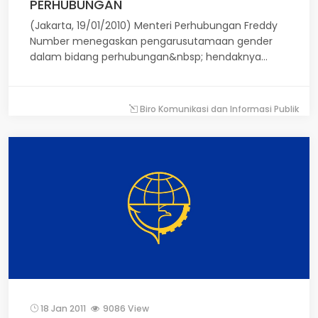
PERHUBUNGAN
(Jakarta, 19/01/2010) Menteri Perhubungan Freddy
Number menegaskan pengarusutamaan gender
dalam bidang perhubungan&nbsp; hendaknya
dipandang dalam paradigma yang lebih lua.
Keadaan masa lalu yang kurang memberikan ruang
terhadap perempuan dalam pembangunan harus
Biro Komunikasi dan Informasi Publik
diubah perlahan khususnya di sektor perhubungan
yang memberikan pelayanan kepada masyarakat.
Untuk itu, Menhub menekankan pentingnya
peningkatan kapasitas dalam kaderisasi dan
kepemimpinan bagi perempuan di sektor
perhubungan agar penempatan SDM sesuai konsep
kesetaraan gender dipandang tepat dan sesuai
kemampuan yang dimiliki.
18 Jan 2011
9086 View