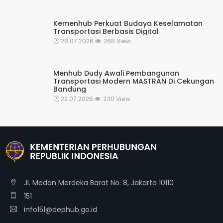
Kemenhub Perkuat Budaya Keselamatan
Transportasi Berbasis Digital
28.07.2026
268 View
Menhub Dudy Awali Pembangunan
Transportasi Modern MASTRAN Di Cekungan
Bandung
22.07.2026
230 View
Jl. Medan Merdeka Barat No. 8, Jakarta 10110
151
info151@dephub.go.id