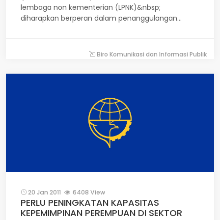
lembaga non kementerian (LPNK)&nbsp;
diharapkan berperan dalam penanggulangan
persebaran HIV/AIDS di Indonesia. Hal ini mengingat
persebaran virus HIV/AIDS dari tahun ke tahun
menunjukkan kecenderungan terus mengalami
Biro Komunikasi dan Informasi Publik
peningkatan.
20 Jan 2011
6408 View
PERLU PENINGKATAN KAPASITAS
KEPEMIMPINAN PEREMPUAN DI SEKTOR