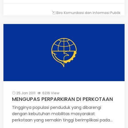
pemerintahan yang baik (good governance) di
lingkungan Kementerian Perhubungan. Dengan
Biro Komunikasi dan Informasi Publik
penerapan sistem tersebut, diharapkan Itjen dapat
bekerja secara profesional. Demikian disampaikan
Wakil Menteri Perhubungan Bambang Susantono
pada acara Rapat Dinas Inspektorat Jenderal
Kementerian Perhubungan Tahun 2011 di Ruang
Mataram Kemenhub, Jakarta, Kamis (27/1).
25 Jan 2011
6216 View
MENGUPAS PERPARKIRAN DI PERKOTAAN
Tingginya populasi penduduk yang dibarengi
dengan kebutuhan mobilitas masyarakat
perkotaan yang semakin tinggi berimplikasi pada
peningkatan arus transportasi baik kendaraan