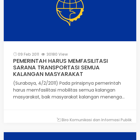
09 Feb 2011
30180 View
PEMERINTAH HARUS MEMFASILITASI
SARANA TRANSPORTASI SEMUA
KALANGAN MASYARAKAT
(Surabaya, 4/2/2011) Pada prinsipnya pemerintah
harus memfasilitasi mobilitas semua kalangan
masyarakat, baik masyarakat kalangan menengah
ke atas maupun kalangan menengah ke bawah.
Untuk kalangan menengah ke atas yang
membutuhkan akses cepat, pemerintah harus
Biro Komunikasi dan Informasi Publik
memfasilitasi kebutuhan tersebut misalnya dengan
membangun jalan tol. Sedangkan untuk kelangan
menengah ke bawah yang sangat mengandalkan