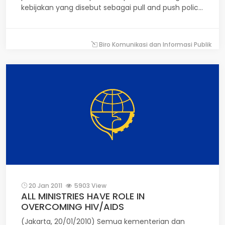
kebijakan yang disebut sebagai pull and push policy.
Demikian dikatakan Wakil Menteri Perhubungan,
Bambang Susantono kepada pers usai
menyaksikan penandatanganan kerjasama sistem
Biro Komunikasi dan Informasi Publik
transportasi antarmoda yang terintegrasi oleh
Pemerintah Kota Solo, Pemprov DIY, PT. KAI dan PT.
BNI 46 di Rumah Dinas Walikota Solo, Senin,
(24/1/2011).
20 Jan 2011
5903 View
ALL MINISTRIES HAVE ROLE IN
OVERCOMING HIV/AIDS
(Jakarta, 20/01/2010) Semua kementerian dan