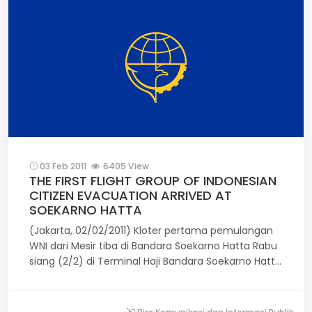
menyambut para WNI yang dievakuasi pada kloter
II.
03 Feb 2011
6405 View
THE FIRST FLIGHT GROUP OF INDONESIAN
CITIZEN EVACUATION ARRIVED AT
SOEKARNO HATTA
(Jakarta, 02/02/2011) Kloter pertama pemulangan
WNI dari Mesir tiba di Bandara Soekarno Hatta Rabu
siang (2/2) di Terminal Haji Bandara Soekarno Hatta
Cengkareng menggunakan pesawat Garuda
Indonesia Boeing 747-400. Presiden Susilo
Bambang Yudhoyono didampingi Ibu Ani