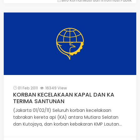
Biro Komunikasi dan Informasi Publik
Yudhoyono dan sejumlah menteri terkait seperti
Menteri Perhubungan Freddy Numberi, Menlu Marty
Natalegawa, Menko Polhukam Djoko Suyanto,
Menko Perekonomian Hatta Rajasa, Menkes Endang
Rahayu Sedyaningsih, Menko Kesra Agung Laksono,
dan Menkum HAM Patrialis Akbar, dan Ketua Satgas
Evakuasi WNI di Mesir Hassan Wirajuda turut
menyambut para WNI yang dievakuasi pada kloter I.
01 Feb 2011
16349 View
KORBAN KECELAKAAN KAPAL DAN KA
TERIMA SANTUNAN
(Jakarta 01/02/11) Seluruh korban kecelakaan
tabrakan kereta api (KA) antara Mutiara Selatan
dan Kutojaya, dan korban kebakaran KMP Lautan
Teduh telah mendapatkan santunan sosial yang
dibayarkan PT Jasa Raharja sebagai perusahaan