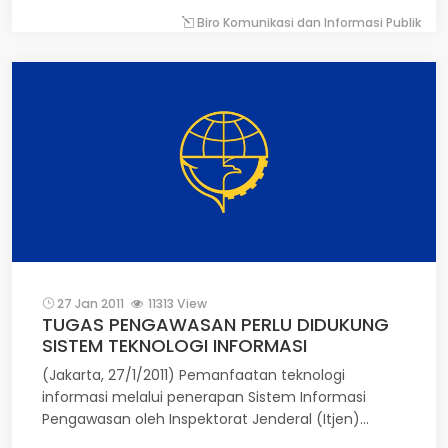
plat merah yang bertugas menjalankan UU No.33
Biro Komunikasi dan Informasi Publik
dan 34 tahun 1964 Tentang Dana Pertanggungan
Wajib Kecelakaan Penumpang dan Dana
Kecelakaan Lalu Lintas Jalan.
27 Jan 2011
11313 View
TUGAS PENGAWASAN PERLU DIDUKUNG
SISTEM TEKNOLOGI INFORMASI
(Jakarta, 27/1/2011) Pemanfaatan teknologi
informasi melalui penerapan Sistem Informasi
Pengawasan oleh Inspektorat Jenderal (Itjen)
diperlukan untuk mewujudkan penyelenggaraan