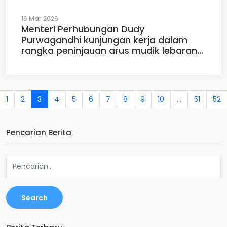
16 Mar 2026
Menteri Perhubungan Dudy
Purwagandhi kunjungan kerja dalam
rangka peninjauan arus mudik lebaran
2026 di Pelabuhan PT. BBJ, Banten,
Minggu (15/03/2026)
1
2
3
4
5
6
7
8
9
10
...
51
52
Pencarian Berita
Search