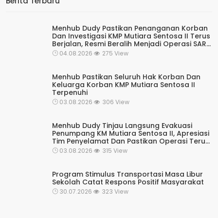
Berita Terbaru
Menhub Dudy Pastikan Penanganan Korban
Dan Investigasi KMP Mutiara Sentosa II Terus
Berjalan, Resmi Beralih Menjadi Operasi SAR
Rutin Kesiapsiagaan
04.08.2026
275 View
Menhub Pastikan Seluruh Hak Korban Dan
Keluarga Korban KMP Mutiara Sentosa II
Terpenuhi
03.08.2026
306 View
Menhub Dudy Tinjau Langsung Evakuasi
Penumpang KM Mutiara Sentosa II, Apresiasi
Tim Penyelamat Dan Pastikan Operasi Terus
Berjalan
03.08.2026
315 View
Program Stimulus Transportasi Masa Libur
Sekolah Catat Respons Positif Masyarakat
30.07.2026
323 View