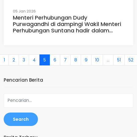
05 Jan 2026
Menteri Perhubungan Dudy
Purwagandhi di dampingi Wakil Menteri
Perhubungan Suntana hadir dalam
Penutupan Posko Nataru 2025 2026 di
Kementerian Perhubungan Jakarta,
Senin (05/01/2026)
1
2
3
4
5
6
7
8
9
10
...
51
52
Pencarian Berita
Search