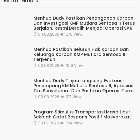
Berita Terbaru
Menhub Dudy Pastikan Penanganan Korban
Dan Investigasi KMP Mutiara Sentosa II Terus
Berjalan, Resmi Beralih Menjadi Operasi SAR
Rutin Kesiapsiagaan
04.08.2026
276 View
Menhub Pastikan Seluruh Hak Korban Dan
Keluarga Korban KMP Mutiara Sentosa II
Terpenuhi
03.08.2026
309 View
Menhub Dudy Tinjau Langsung Evakuasi
Penumpang KM Mutiara Sentosa II, Apresiasi
Tim Penyelamat Dan Pastikan Operasi Terus
Berjalan
03.08.2026
317 View
Program Stimulus Transportasi Masa Libur
Sekolah Catat Respons Positif Masyarakat
30.07.2026
324 View