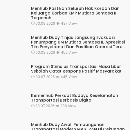
Menhub Pastikan Seluruh Hak Korban Dan
Keluarga Korban KMP Mutiara Sentosa II
Terpenuhi
03.08.2026
437 View
Menhub Dudy Tinjau Langsung Evakuasi
Penumpang KM Mutiara Sentosa II, Apresiasi
Tim Penyelamat Dan Pastikan Operasi Terus
Berjalan
03.08.2026
452 View
Program Stimulus Transportasi Masa Libur
Sekolah Catat Respons Positif Masyarakat
30.07.2026
445 View
Kemenhub Perkuat Budaya Keselamatan
Transportasi Berbasis Digital
28.07.2026
286 View
Menhub Dudy Awali Pembangunan
Transportasi Modern MASTRAN Di Cekungan