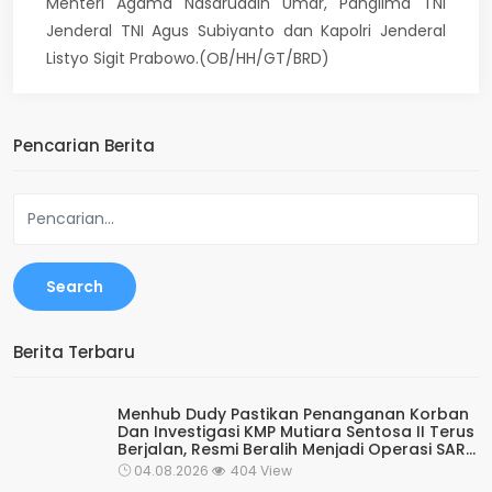
Menteri Agama Nasaruddin Umar, Panglima TNI
Jenderal TNI Agus Subiyanto dan Kapolri Jenderal
Listyo Sigit Prabowo.(OB/HH/GT/BRD)
Pencarian Berita
Search
Berita Terbaru
Menhub Dudy Pastikan Penanganan Korban
Dan Investigasi KMP Mutiara Sentosa II Terus
Berjalan, Resmi Beralih Menjadi Operasi SAR
Rutin Kesiapsiagaan
04.08.2026
404 View