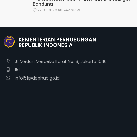
Bandung
22.07.2026
242 View
Jl. Medan Merdeka Barat No. 8, Jakarta 10110
151
info151@dephub.go.id