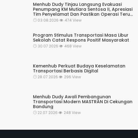
Menhub Dudy Tinjau Langsung Evakuasi
Penumpang KM Mutiara Sentosa II, Apresiasi
Tim Penyelamat Dan Pastikan Operasi Terus
Berjalan
03.08.2026
474 View
Program Stimulus Transportasi Masa Libur
Sekolah Catat Respons Positif Masyarakat
30.07.2026
468 View
Kemenhub Perkuat Budaya Keselamatan
Transportasi Berbasis Digital
28.07.2026
296 View
Menhub Dudy Awali Pembangunan
Transportasi Modern MASTRAN Di Cekungan
Bandung
22.07.2026
248 View