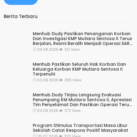
Berita Terbaru
Menhub Dudy Pastikan Penanganan Korban
Dan Investigasi KMP Mutiara Sentosa II Terus
Berjalan, Resmi Beralih Menjadi Operasi SAR
Rutin Kesiapsiagaan
04.08.2026
321 View
Menhub Pastikan Seluruh Hak Korban Dan
Keluarga Korban KMP Mutiara Sentosa II
Terpenuhi
03.08.2026
355 View
Menhub Dudy Tinjau Langsung Evakuasi
Penumpang KM Mutiara Sentosa II, Apresiasi
Tim Penyelamat Dan Pastikan Operasi Terus
Berjalan
03.08.2026
372 View
Program Stimulus Transportasi Masa Libur
Sekolah Catat Respons Positif Masyarakat
30.07.2026
370 View