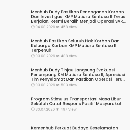
Menhub Dudy Pastikan Penanganan Korban
Dan Investigasi KMP Mutiara Sentosa II Terus
Berjalan, Resmi Beralih Menjadi Operasi SAR
Rutin Kesiapsiagaan
04.08.2026
458 View
Menhub Pastikan Seluruh Hak Korban Dan
Keluarga Korban KMP Mutiara Sentosa II
Terpenuhi
03.08.2026
488 View
Menhub Dudy Tinjau Langsung Evakuasi
Penumpang KM Mutiara Sentosa II, Apresiasi
Tim Penyelamat Dan Pastikan Operasi Terus
Berjalan
03.08.2026
503 View
Program Stimulus Transportasi Masa Libur
Sekolah Catat Respons Positif Masyarakat
30.07.2026
497 View
Kemenhub Perkuat Budaya Keselamatan