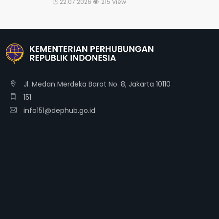
22.07.2026
215 View
Jl. Medan Merdeka Barat No. 8, Jakarta 10110
151
info151@dephub.go.id