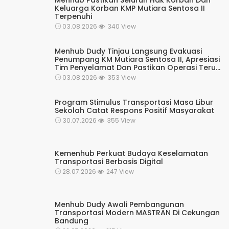
Menhub Pastikan Seluruh Hak Korban Dan
Keluarga Korban KMP Mutiara Sentosa II
Terpenuhi
03.08.2026
340 View
Menhub Dudy Tinjau Langsung Evakuasi
Penumpang KM Mutiara Sentosa II, Apresiasi
Tim Penyelamat Dan Pastikan Operasi Terus
Berjalan
03.08.2026
353 View
Program Stimulus Transportasi Masa Libur
Sekolah Catat Respons Positif Masyarakat
30.07.2026
355 View
Kemenhub Perkuat Budaya Keselamatan
Transportasi Berbasis Digital
28.07.2026
247 View
Menhub Dudy Awali Pembangunan
Transportasi Modern MASTRAN Di Cekungan
Bandung