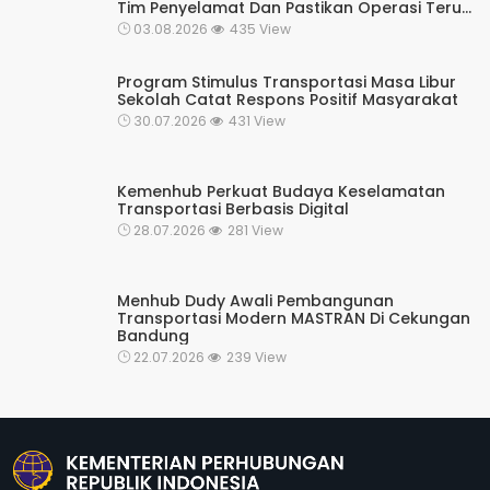
Tim Penyelamat Dan Pastikan Operasi Terus
Berjalan
03.08.2026
435 View
Program Stimulus Transportasi Masa Libur
Sekolah Catat Respons Positif Masyarakat
30.07.2026
431 View
Kemenhub Perkuat Budaya Keselamatan
Transportasi Berbasis Digital
28.07.2026
281 View
Menhub Dudy Awali Pembangunan
Transportasi Modern MASTRAN Di Cekungan
Bandung
22.07.2026
239 View