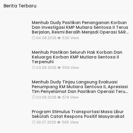
Berita Terbaru
Menhub Dudy Pastikan Penanganan Korban
Dan Investigasi KMP Mutiara Sentosa II Terus
Berjalan, Resmi Beralih Menjadi Operasi SAR
Rutin Kesiapsiagaan
04.08.2026
530 View
Menhub Pastikan Seluruh Hak Korban Dan
Keluarga Korban KMP Mutiara Sentosa II
Terpenuhi
03.08.2026
559 View
Menhub Dudy Tinjau Langsung Evakuasi
Penumpang KM Mutiara Sentosa II, Apresiasi
Tim Penyelamat Dan Pastikan Operasi Terus
Berjalan
03.08.2026
574 View
Program Stimulus Transportasi Masa Libur
Sekolah Catat Respons Positif Masyarakat
30.07.2026
565 View