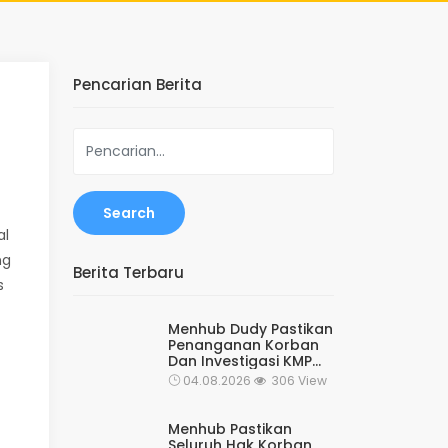
Pencarian Berita
Search
al
ng
Berita Terbaru
s
Menhub Dudy Pastikan
Penanganan Korban
Dan Investigasi KMP
Mutiara Sentosa II
04.08.2026
306 View
Terus Berjalan, Resmi
Beralih Menjadi
Operasi SAR Rutin
Menhub Pastikan
Kesiapsiagaan
Seluruh Hak Korban