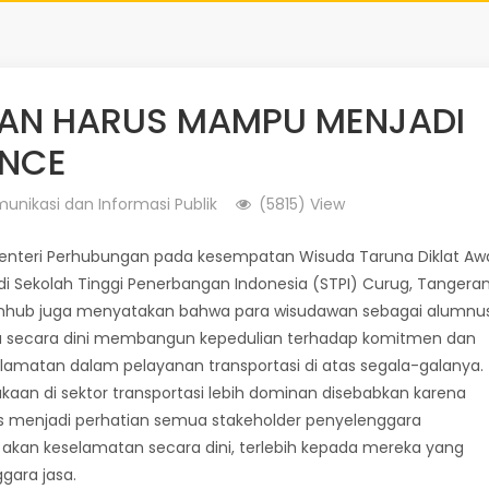
GAN HARUS MAMPU MENJADI
ENCE
unikasi dan Informasi Publik
(5815) View
Menteri Perhubungan pada kesempatan Wisuda Taruna Diklat Aw
i Sekolah Tinggi Penerbangan Indonesia (STPI) Curug, Tangera
enhub juga menyatakan bahwa para wisudawan sebagai alumnu
erlu secara dini membangun kepedulian terhadap komitmen dan
matan dalam pelayanan transportasi di atas segala-galanya.
aan di sektor transportasi lebih dominan disebabkan karena
arus menjadi perhatian semua stakeholder penyelenggara
kan keselamatan secara dini, terlebih kepada mereka yang
gara jasa.