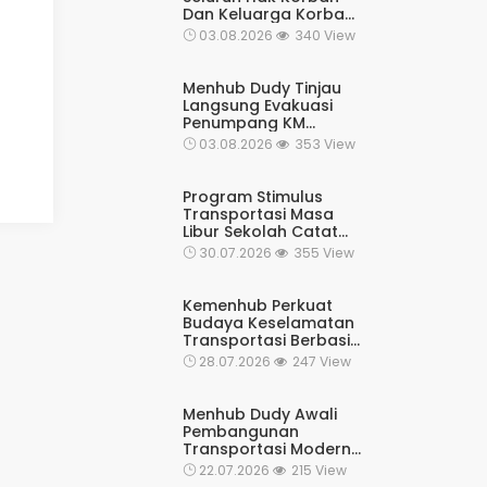
Dan Keluarga Korban
KMP Mutiara Sentosa II
03.08.2026
340 View
Terpenuhi
Menhub Dudy Tinjau
Langsung Evakuasi
Penumpang KM
Mutiara Sentosa II,
03.08.2026
353 View
Apresiasi Tim
Penyelamat Dan
Pastikan Operasi
Program Stimulus
Terus Berjalan
Transportasi Masa
Libur Sekolah Catat
Respons Positif
30.07.2026
355 View
Masyarakat
Kemenhub Perkuat
Budaya Keselamatan
Transportasi Berbasis
Digital
28.07.2026
247 View
Menhub Dudy Awali
Pembangunan
Transportasi Modern
MASTRAN Di Cekungan
22.07.2026
215 View
Bandung