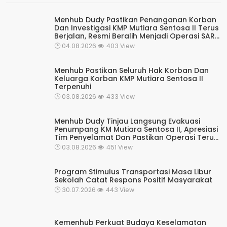
Menhub Dudy Pastikan Penanganan Korban
Dan Investigasi KMP Mutiara Sentosa II Terus
Berjalan, Resmi Beralih Menjadi Operasi SAR
Rutin Kesiapsiagaan
04.08.2026
403 View
Menhub Pastikan Seluruh Hak Korban Dan
Keluarga Korban KMP Mutiara Sentosa II
Terpenuhi
03.08.2026
433 View
Menhub Dudy Tinjau Langsung Evakuasi
Penumpang KM Mutiara Sentosa II, Apresiasi
Tim Penyelamat Dan Pastikan Operasi Terus
Berjalan
03.08.2026
451 View
Program Stimulus Transportasi Masa Libur
Sekolah Catat Respons Positif Masyarakat
30.07.2026
443 View
Kemenhub Perkuat Budaya Keselamatan