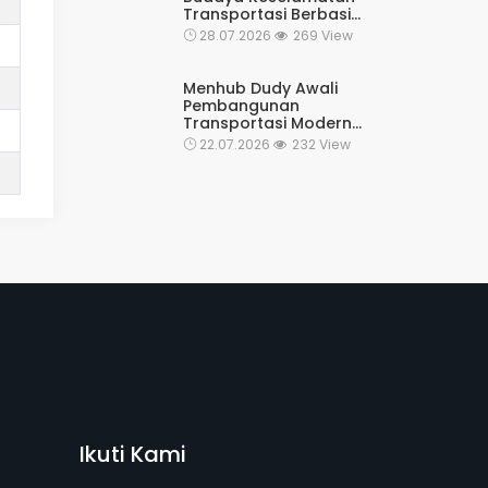
Transportasi Berbasis
Digital
28.07.2026
269 View
Menhub Dudy Awali
Pembangunan
Transportasi Modern
MASTRAN Di Cekungan
22.07.2026
232 View
Bandung
Ikuti Kami