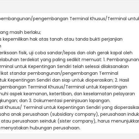
dar pembangunan/pengembangan Terminal Khusus/Terminal untu
;
yang masih berlaku;
us kepemilikan hak atas tanah atau tanda bukti perjanjian
h
riksaan fisik, uji coba sandar/lepas dan olah gerak kapal oleh
labuhan terdekat yang paling sedikit memuat: 1. Pembangunan
minal untuk Kepentingan Sendiri telah selesai dilaksanakan
tifikat standar pembangunan/pengembangan Terminal
uk Kepentingan Sendiri dan siap untuk dioperasikan; 2. Hasil
mbangan Terminal Khusus/Terminal untuk Kepentingan
nuhi aspek keamanan, ketertiban, dan keselamatan pelayaran
ingkungan; dan 3. Dokumentasi peninjauan lapangan.
al Khusus/ Terminal untuk Kepentingan Sendiri yang dioperasika
aha anak perusahaan (subsidiary company), perusahaan induk
 atau perusahaan seinduk (sister company), harus menunjukka
ng menyatakan hubungan perusahaan.