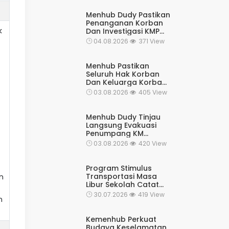
Menhub Dudy Pastikan
Penanganan Korban
k
Dan Investigasi KMP
Mutiara Sentosa II
04.08.2026
371 View
Terus Berjalan, Resmi
Beralih Menjadi
Operasi SAR Rutin
Menhub Pastikan
Kesiapsiagaan
Seluruh Hak Korban
Dan Keluarga Korban
KMP Mutiara Sentosa II
03.08.2026
405 View
Terpenuhi
Menhub Dudy Tinjau
Langsung Evakuasi
Penumpang KM
Mutiara Sentosa II,
03.08.2026
420 View
Apresiasi Tim
Penyelamat Dan
Pastikan Operasi
Program Stimulus
Terus Berjalan
Transportasi Masa
n
Libur Sekolah Catat
Respons Positif
30.07.2026
419 View
n
Masyarakat
Kemenhub Perkuat
Budaya Keselamatan