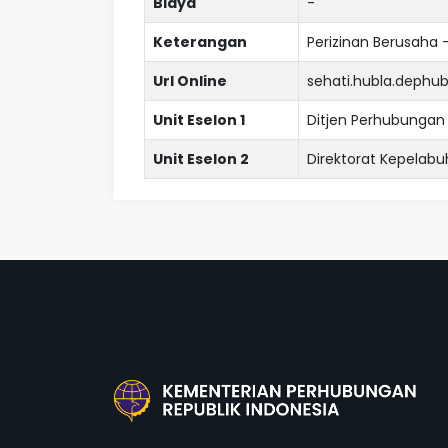
Biaya
-
Keterangan
Perizinan Berusaha
Url Online
sehati.hubla.dephub
Unit Eselon 1
Ditjen Perhubungan
Unit Eselon 2
Direktorat Kepelab