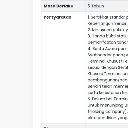
Masa Berlaku
5 Tahun
Persyaratan
1. Sertifikat stan
Kepentingan Sendiri
2. Izin usaha pokok 
3. Tanda bukti stat
pemanfaatan tana
4. Berita Acara peme
Syahbandar pada pe
Terminal Khusus/Ter
sesuai dengan Ser
Khusus/Terminal unt
pembangunan/penge
Sendiri telah meme
serta kelestarian l
5. Dalam hal Termin
untuk menunjang us
(holding company),
akta pendirian ya