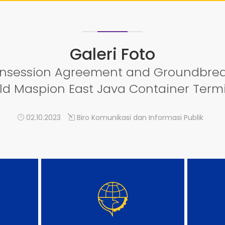
Galeri Foto
Consession Agreement and Groundbr
ld Maspion East Java Container Termi
02.10.2023
Biro Komunikasi dan Informasi Publik
DETAIL