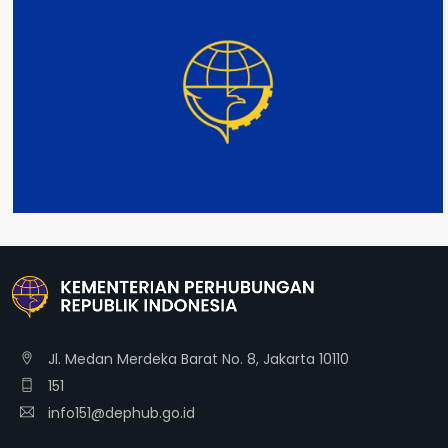
DETAIL
Jl. Medan Merdeka Barat No. 8, Jakarta 10110
151
info151@dephub.go.id